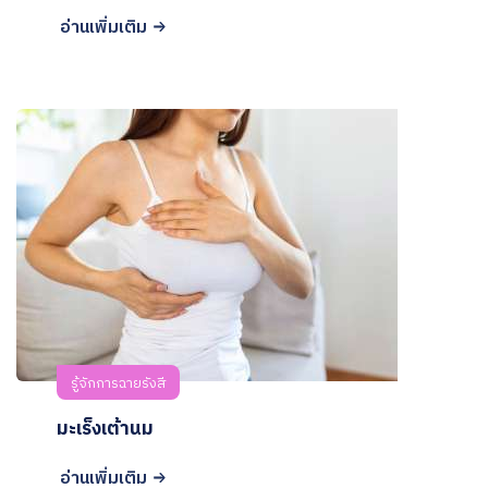
อ่านเพิ่มเติม
รู้จักการฉายรังสี
มะเร็งเต้านม
อ่านเพิ่มเติม