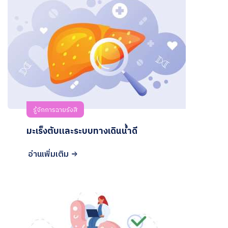
รู้จักการฉายรังสี
มะเร็งตับและระบบทางเดินน้ำดี
อ่านเพิ่มเติม