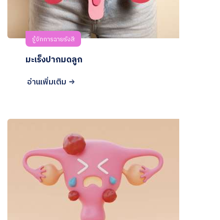
รู้จักการฉายรังสี
มะเร็งปากมดลูก
อ่านเพิ่มเติม