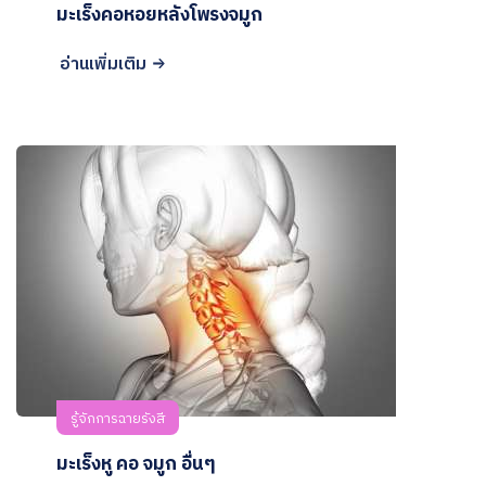
มะเร็งคอหอยหลังโพรงจมูก
อ่านเพิ่มเติม
รู้จักการฉายรังสี
มะเร็งหู คอ จมูก อื่นๆ