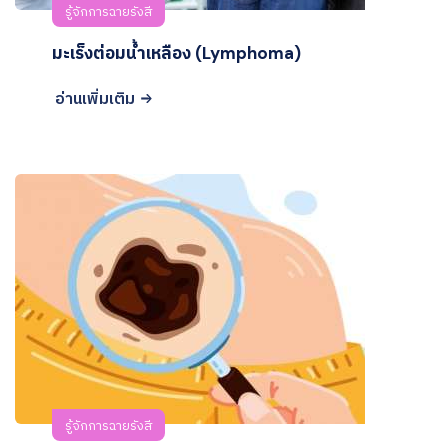
รู้จักการฉายรังสี
มะเร็งต่อมน้ำเหลือง (Lymphoma)
อ่านเพิ่มเติม
รู้จักการฉายรังสี