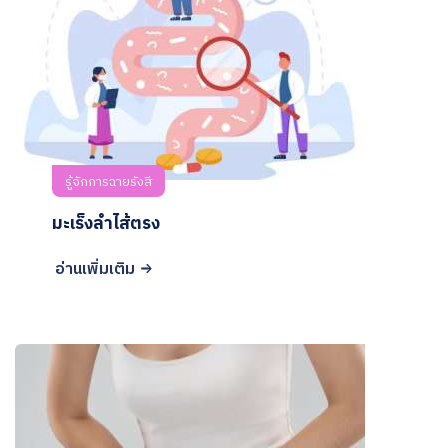
รู้จักการฉายรังสี
มะเร็งลำไส้ตรง
อ่านเพิ่มเติม