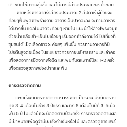
ผิว ชนิดให้ความชุ่มชื้น และไม่ควรมีส่วนประกอบของน้ำหอม
ภายหลังการฉายรังสีครบประมาณ 2 สัปดาห์ ผู้ป่วยจะ
ค่อยๆฟื้นฟูสภาพร่างกาย อาการเจ็บปากจะลง จะทานอาหาร
ได้มากขึ้น แผลในปากจะค่อยๆ หายไป แนะนำให้ล้างโพรงจมูก
ด้วยน้ำเกลือเช้า-เย็นไปเรื่อยๆ เริ่มออกกำลังกายได้ ไปเที่ยวที่
ชุมชนได้ เม็ดเลือดขาวจะค่อยๆ เพิ่มขึ้น ควรทานอาหารที่มี
โปรตีนสูงต่อเนื่อง ในระยะยาวควรกายบริหารกรามและลำคอ
เพื่อลดอาการยึดจากพังผืด และพบทันตแพทย์ปีละ 1-2 ครั้ง
เพื่อตรวจสุขภาพช่องปากและฟัน
การตรวจติดตาม
แพทย์จะนัดตรวจติดตามการรักษาเป็นระยะ มักนัดตรวจ
ทุก 3-4 เดือนในช่วง 3 ปีแรก และทุก 6 เดือนในปีที่ 3-5เมื่อ
พ้น 5 ปี ไปแล้วมักจะนัดติดตามปีละครั้ง การตรวจติดตามผล
มีเป้าหมายเพื่อดูว่ามีมะเร็งกำเริบหรือไม่ และตรวจดูการแพร่