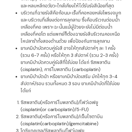
และหลบหลีกอวัยวะใกล้เคียงให้ได้รับรังสีน้อยที่สุด
บริเวณที่ฉายรังสีคือก้อนมะเร็งที่คอหอยหลังโพรงจมูก
และบริเวณที่เสี่ยงต่อการลุกลาม ซึ่งคือบริเวณต่อมน้ำ
เหลืองที่คอ เพราะฉะนั้นแม้ผู้ป่วยจะยังไม่มีต่อมน้ำ
เหลืองที่คอโต แต่แพทย์ก็ต้องฉายรังสีบริเวณคอเหนือ
ไหปลาร้าทั้งสองด้านด้วย เพื่อป้องกันการลุกลาม
ยาเคมีบำบัดควบคู่รังสี อาจให้ทุกสัปดาห์ๆ ละ 1 ครั้ง
(รวม 6-7 ครั้ง) หรือให้ทุก 3 สัปดาห์ (รวม 2-3 ครั้ง)
ยาเคมีบำบัดควบคู่รังสีที่ใช้บ่อย ได้แก่ ซิสพลาติน
(cisplatin), คาร์โบพลาติน (carboplatin)
ยาเคมีบำบัดนำ หรือยาเคมีบำบัดเสริม มักให้ทุก 3-4
สัปดาห์/รอบ รวมทั้งหมด 3 รอบ ยาเคมีบำบัดที่ใช้บ่อย
ได้แก่
ซิสพลาติน(หรือคาร์โบพลาติน)/ไฟว์เอฟยู
(cisplatin(or carboplatin)/5-FU)
ซิสพลาติน(หรือคาร์โบพลาติน)/เจ็มไซตาบีน
(cisplatin(carboplatin)/gemcitabine)
โดซิแทคเซล/ซิสพลาติน/ไฟว์เอฟยู