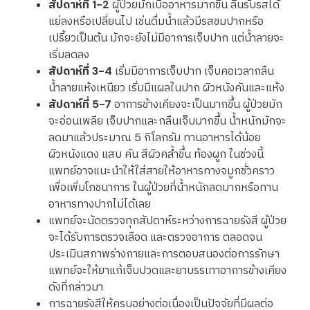
สัปดาห์ที่ 1-2
ผู้ป่วยมักเบื่ออาหารมากขึ้น ลิ้นรับรสได้
แย่ลงหรือเปลี่ยนไป เช่นดื่มน้ำแล้วมีรสขมปากหรือ
เปรี้ยวเป็นต้น มักจะยังไม่มีอาการเจ็บปาก แต่น้ำลายจะ
เริ่มลดลง
สัปดาห์ที่ 3-4
เริ่มมีอาการเจ็บปาก เจ็บคอเวลากลืน
น้ำลายแห้งเหนียว เริ่มมีแผลในปาก ผิวหนังคันและแห้ง
สัปดาห์ที่ 5-7
อาการข้างเคียงจะเป็นมากขึ้น ผู้ป่วยมัก
จะอ่อนเพลีย เจ็บปากและกลืนเจ็บมากขึ้น น้ำหนักมักจะ
ลดมาแล้วประมาณ 5 กิโลกรัม ทานอาหารได้น้อย
ผิวหนังแดง แสบ คัน สีผิวคล้ำขึ้น ท้องผูก ในช่วงนี้
แพทย์อาจแนะนำให้ใส่สายให้อาหารทางจมูกชั่วคราว
เพื่อเพิ่มโภชนาการ ในผู้ป่วยที่น้ำหนักลดมากหรือทาน
อาหารทางปากไม่ได้เลย
แพทย์จะนัดตรวจทุกสัปดาห์ระหว่างการฉายรังสี ผู้ป่วย
จะได้รับการตรวจเลือด และตรวจอาการ ตลอดจน
ประเมินสภาพร่างกายและการตอบสนองต่อการรักษา
แพทย์จะให้ยาแก้เจ็บปวดและยาบรรเทาอาการข้างเคียง
ดังที่กล่าวมา
การฉายรังสีให้ครบอย่างต่อเนื่องเป็นปัจจัยที่มีผลต่อ