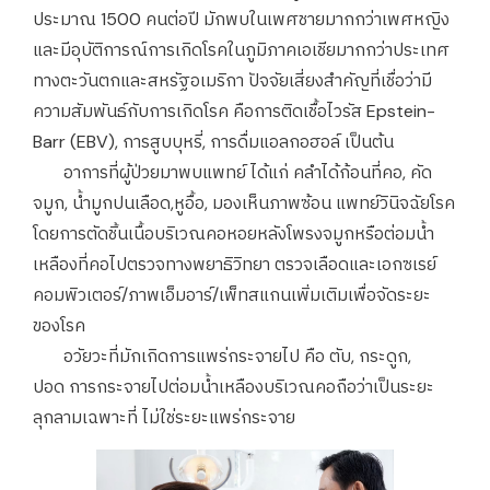
ประมาณ 1500 คนต่อปี มักพบในเพศชายมากกว่าเพศหญิง
และมีอุบัติการณ์การเกิดโรคในภูมิภาคเอเชียมากกว่าประเทศ
ทางตะวันตกและสหรัฐอเมริกา ปัจจัยเสี่ยงสำคัญที่เชื่อว่ามี
ความสัมพันธ์กับการเกิดโรค คือการติดเชื้อไวรัส Epstein-
Barr (EBV), การสูบบุหรี่, การดื่มแอลกอฮอล์ เป็นต้น
อาการที่ผู้ป่วยมาพบแพทย์ ได้แก่ คลำได้ก้อนที่คอ, คัด
จมูก, น้ำมูกปนเลือด,​หูอื้อ, มองเห็นภาพซ้อน ​แพทย์วินิจฉัยโรค
โดยการตัดชิ้นเนื้อบริเวณคอหอยหลังโพรงจมูกหรือต่อมน้ำ
เหลืองที่คอไปตรวจทางพยาธิวิทยา ตรวจเลือดและเอกซเรย์
คอมพิวเตอร์/ภาพเอ็มอาร์/เพ็ทสแกนเพิ่มเติมเพื่อจัดระยะ
ของโรค
อวัยวะที่มักเกิดการแพร่กระจายไป คือ ตับ, กระดูก,
ปอด การกระจายไปต่อมน้ำเหลืองบริเวณคอถือว่าเป็นระยะ
ลุกลามเฉพาะที่ ไม่ใช่ระยะแพร่กระจาย