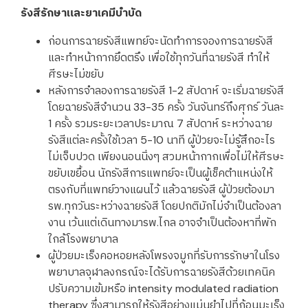
รังสีรักษาและยาเคมีบำบัด
ก่อนการฉายรังสีแพทย์จะนัดทำการจองการฉายรังสี
และทำหน้ากากยึดตรึง เพื่อใช้ทุกวันที่ฉายรังสี ทำให้
ศีรษะไม่ขยับ
หลังการจำลองการฉายรังสี 1-2 สัปดาห์ จะเริ่มฉายรังสี
โดยฉายรังสีจำนวน 33-35 ครั้ง วันจันทร์ถึงศุกร์ วันละ
1 ครั้ง รวมระยะเวลาประมาณ 7 สัปดาห์ ระหว่างฉาย
รังสีแต่ละครั้งใช้เวลา 5-10 นาที ผู้ป่วยจะไม่รู้สึกอะไร
ไม่เจ็บปวด เพียงนอนนิ่งๆ สวมหน้ากากเพื่อไม่ให้ศีรษะ
ขยับเขยื้่อน นักรังสีการแพทย์จะเป็นผู้เช็คตำแหน่งให้
ตรงกับที่แพทย์วางแผนไว้ แล้วฉายรังสี ผู้ป่วยต้องมา
รพ.ทุกวันระหว่างฉายรังสี โดยปกติมักไม่จำเป็นต้องลา
งาน เว้นแต่เดินทางมารพ.ไกล อาจจำเป็นต้องหาที่พัก
ใกล้โรงพยาบาล
ผู้ป่วยมะเร็งคอหอยหลังโพรงจมูกที่รับการรักษาในโรง
พยาบาลจุฬาลงกรณ์จะได้รับการฉายรังสีด้วยเทคนิค
ปรับความเข้มหรือ intensity modulated radiation
therapy ซึ่งสามารถให้รังสีอย่างแม่นยำไปที่ก้อนมะเร็ง