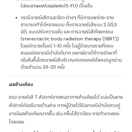
(docetaxel/cisplatin/5-FU) เป็นต้น
กรณีฉายรังสีตามอวัยวะต่างๆ ที่มีการแพร่กระจาย
สามารถทำได้หลายแบบ ทั้งการฉายรังสีแบบ 2 มิติ,​3
มิติ, แบบปรับความเข้ม และการฉายรังสีศัลยกรรม
(stereotactic body radiation therapy (SBRT))
โดยมักฉายตั้งแต่ 1-10 ครั้ง ในผู้ป่วยบางรายที่ตอบ
สนองต่อยาเคมีบำบัดดีมาก แพทย์อาจให้การรักษาที่
เข้มข้นขึ้นโดยฉายรังสีบริเวณคอหอยหลังโพรงจมูกร่วม
ด้วยจำนวน 33-35 ครั้ง
ผลข้างเคียง
ขณะฉายรังสี 7 สัปดาห์อาจพบอาการข้างเคียงได้ แบ่งเป็นราย
สัปดาห์ดังอธิบายด้านล่าง หากผู้ป่วยได้รับยาเคมีบำบัดควบคู่
อาจมีผลข้างเคียงมากขึ้น เช่น คลื่นไส้อาเจียน การทำงานของ
ไตลดลง