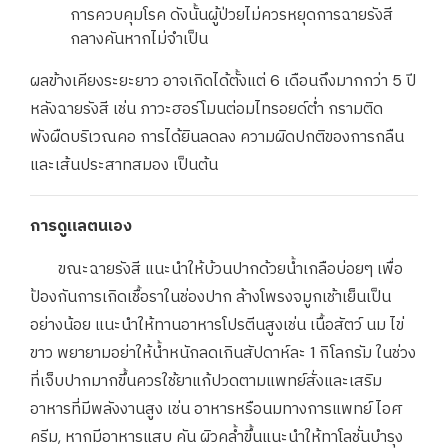
การควบคุมโรค ดังนั้นผู้ป่วยไม่ควรหยุดการฉายรังสี
กลางคันหากไม่จำเป็น
ผลข้างเคียงระยะยาว อาจเกิดได้ตั้งแต่ 6 เดือนถึงมากกว่า 5 ปี
หลังฉายรังสี เช่น ภาวะฮอร์โมนต่อมไทรอยด์ต่ำ กรามติด
พังผืดบริเวณคอ การได้ยินลดลง ความผิดปกติของการกลืน
และเส้นประสาทสมอง เป็นต้น
การดูแลตนเอง
ขณะฉายรังสี แนะนำให้บ้วนปากด้วยน้ำเกลือบ่อยๆ เพื่อ
ป้องกันการเกิดเชื้อราในช่องปาก ล้างโพรงจมูกเช้าเย็นเป็น
อย่างน้อย แนะนำให้ทานอาหารโปรตีนสูงเช่น เนื้อสัตว์ นม ไข่
ขาว พยายามอย่าให้น้ำหนักลดเกินสัปดาห์ละ 1 กิโลกรัม ในช่วง
ที่เจ็บปากมากขึ้นควรใช้ยาแก้ปวดตามแพทย์สั่งและเสริม
อาหารที่มีพลังงานสูง เช่น อาหารหรือนมทางการแพทย์ ไอศ
ครีม, หากมีอาหารแสบ คัน ผิวคล้ำขึ้นแนะนำให้ทาโลชั่นบำรุง