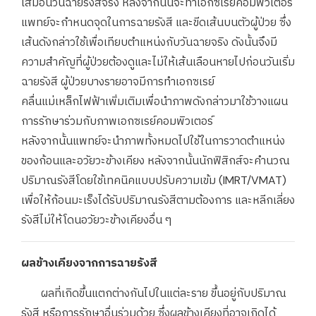
เสมือนวันฉายรังสีจริง หลังจากนั้นจะทำเอกซเรย์คอมพิวเตอร์
แพทย์จะกำหนดจุดในการฉายรังสี และขีดเส้นบนตัวผู้ป่วย ซึ่ง
เส้นดังกล่าวใช้เพื่อเทียบตำแหน่งกับวันฉายจริง ดังนั้นจึงมี
ความสำคัญที่ผู้ป่วยต้องดูและไม่ให้เส้นเลือนหายไปก่อนวันเริ่ม
ฉายรังสี ผู้ป่วยบางรายอาจมีการทำเอกซเรย์
คลื่นแม่เหล็กไฟฟ้าเพิ่มเติมเพื่อนำภาพดังกล่าวมาใช้วางแผน
การรักษาร่วมกับภาพเอกซเรย์คอมพิวเตอร์
หลังจากนั้นแพทย์จะนำภาพทั้งหมดไปใช้ในการวาดตำแหน่ง
ของก้อนและอวัยวะข้างเคียง หลังจากนั้นนักฟิสิกส์จะคำนวณ
ปริมาณรังสีโดยใช้เทคนิคแบบปรับความเข้ม (IMRT/VMAT)
เพื่อให้ก้อนมะเร็งได้รับปริมาณรังสีตามต้องการ และหลีกเลี่ยง
รังสีไม่ให้โดนอวัยวะข้างเคียงอื่น ๆ
ผลข้างเคียงจากการฉายรังสี
ผลที่เกิดขึ้นแตกต่างกันไปในแต่ละราย ขึ้นอยู่กับปริมาณ
รังสี หรือการรักษาอื่นร่วมด้วย ซึ่งผลข้างเคียงที่อาจเกิดได้