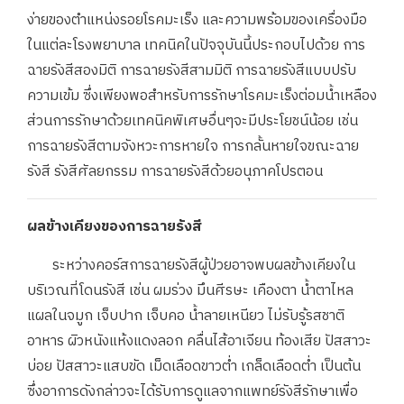
ง่ายของตำแหน่งรอยโรคมะเร็ง และความพร้อมของเครื่องมือ
ในแต่ละโรงพยาบาล เทคนิคในปัจจุบันนี้ประกอบไปด้วย การ
ฉายรังสีสองมิติ การฉายรังสีสามมิติ การฉายรังสีแบบปรับ
ความเข้ม ซึ่งเพียงพอสำหรับการรักษาโรคมะเร็งต่อมน้ำเหลือง
ส่วนการรักษาด้วยเทคนิคพิเศษอื่นๆจะมีประโยชน์น้อย เช่น
การฉายรังสีตามจังหวะการหายใจ การกลั้นหายใจขณะฉาย
รังสี รังสีศัลยกรรม การฉายรังสีด้วยอนุภาคโปรตอน
ผลข้างเคียงของการฉายรังสี
ระหว่างคอร์สการฉายรังสีผู้ป่วยอาจพบผลข้างเคียงใน
บริเวณที่โดนรังสี เช่น ผมร่วง มึนศีรษะ เคืองตา น้ำตาไหล
แผลในจมูก เจ็บปาก เจ็บคอ น้ำลายเหนียว ไม่รับรู้รสชาติ
อาหาร ผิวหนังแห้งแดงลอก คลื่นไส้อาเจียน ท้องเสีย ปัสสาวะ
บ่อย ปัสสาวะแสบขัด เม็ดเลือดขาวต่ำ เกล็ดเลือดต่ำ เป็นต้น
ซึ่งอาการดังกล่าวจะได้รับการดูแลจากแพทย์รังสีรักษาเพื่อ