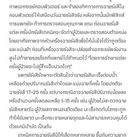
ภาพเอกซเรย์คอมพิวเตอร์ และจำลองทิศทางการฉายรังสีใน
คอมพิวเตอร์ให้เสมือนวันฉายรังสีจริง หลังจากนั้นนักฟิสิกส์
การแพทย์จะทำการตรวจสอบคุณภาพ ขณะก่อนฉายรังสี
แต่ละครั้งนักรังสีเทคนิคจะจัดท่าผู้ป่วยและตรวจสอบตำแหน่ง
โดยอาศัยภาพจากหัวเครื่องฉายรังสีเพื่อให้มั่นใจได้ว่าถูกต้อง
และแม่นยำ ก่อนที่เครื่องฉายรังสีจะปล่อยลำเอกซเรย์พลังงาน
สูงไปทำลายรอยโรคที่แพทย์ได้กำหนดไว้ “โดยการรักษาแต่ละ
ครั้งผู้ป่วยจะไม่รู้สึกเจ็บปวดใดๆ”
แพทย์รังสีรักษาจะตัดสินใจว่าฉายรังสีมะเร็งต่อมน้ำ
เหลืองด้วยปริมาณรังสีเท่าใดและแบ่งฉายกี่ครั้ง โดยปกติจะ
ฉายรังสี 17-25 ครั้ง แต่บางกรณีอาจฉายรังสีปริมาณน้อยลง
หรือจำนวนครั้งลดลงเหลือ 1-15 ครั้ง เช่น ผู้ป่วยไม่สะดวกฉาย
รังสีหลายวัน ผู้ป่วยสภาพนอนติดเตียง มะเร็งกดทับไขกระดูก
ทำให้อัมพาต มะเร็งกระจายหลายจุดและไม่สามารถควบคุมได้
ด้วยเคมีบำบัด เป็นต้น
เทคนิคการฉายรังสีมีให้เลือกหลากหลาย ขึ้นกับความยาก