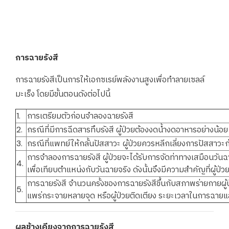
การฉายรังสี
การฉายรังสีเป็นการให้เอกซเรย์พลังงานสูงเพื่อทำลายเซลล์
มะเร็ง โดยมีขั้นตอนดังต่อไปนี้
1.
การเตรียมตัวก่อนจำลองฉายรังสี
2.
กรณีที่มีการฉีดสารทึบรังสี ผู้ป่วยต้องงดน้ำงดอาหารอย่างน้อ
3.
กรณีที่แพทย์ให้กลั้นปัสสาวะ ผู้ป่วยควรหลีกเลี่ยงการปัสสาว
การจำลองการฉายรังสี ผู้ป่วยจะได้รับการจัดท่าทางเสมือนวันฉา
4.
เพื่อเทียบตำแหน่งกับวันฉายจริง ดังนั้นจึงมีความสำคัญที่ผู้ป
การฉายรังสี จำนวนครั้งของการฉายรังสีขึ้นกับสภาพร่ายกายผู้
5.
แพร่กระจายหลายจุด หรือผู้ป่วยติดเตียง ระยะเวลาในการฉายแ
ผลข้างเคียงจากการฉายรังสี