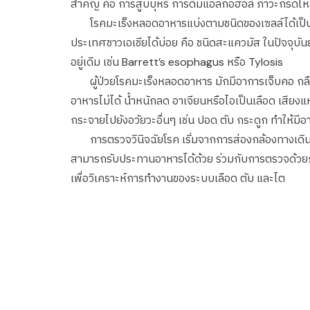
สำคัญ คือ การสูบบุหรี่ การดื่มแอลกอฮอล์ ภาวะกรดไห
โรคมะเร็งหลอดอาหารแบ่งตามชนิดของเซลล์ได้เป็น 
ประเทศชาวเอเชียได้บ่อย คือ ชนิดสะแควมัส ในปัจจุบ
อยู่เดิม เช่น Barrett’s esophagus หรือ Tylosis
ผู้ป่วยโรคมะเร็งหลอดอาหาร มักมีอาการเจ็บคอ กลืนล
อาหารไม่ได้ น้ำหนักลด อาเจียนหรือไอเป็นเลือด เสีย
กระจายไปยังอวัยวะอื่นๆ เช่น ปอด ตับ กระดูก ทำให้มีอ
การตรวจวินิจฉัยโรค เริ่มจากการส่องกล้องทางเดินอา
สามารถรับประทานอาหารได้ด้วย ร่วมกับการตรวจด้วยภ
เพื่อวิเคราะห์การทำงานของระบบเลือด ตับ และไต