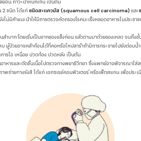
ลย้อน ภาวะน้ำหนักเกิน เป็นต้น
2 ชนิด ได้แก่
ชนิดสะแควมัส (squamous cell carcinoma)
และ
ันยังไม่มีคำแนะนำให้มีการตรวจคัดกรองโรคมะเร็งหลอดอาหารในประชาช
ำบาก โดยเริ่มเป็นจากของแข็งก่อน แล้วตามมาด้วยของเหลว จนถึงขั้นไ
งแหบ ผู้ป่วยอาจคลำก้อนได้ที่คอหรือไหปลาร้าถ้ามีการกระจายไปยังต่อ
าการไอ เหนื่อย ปวดท้อง ปวดหลัง เป็นต้น
หารและตัดชิ้นเนื้อไปตรวจทางพยาธิวิทยา ซึ่งแพทย์อาจพิจารณาใส่สายย
าพถ่ายทางรังสี ได้แก่ เอกซเรย์คอมพิวเตอร์ หรือเพ็ทสแกน เพื่อปร