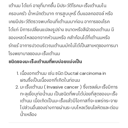
เต้านม ได้แก่ อายุที่มากขึ้น มีประวัติโรคมะเร็งเต้านมใน
ครอบครัว น้ำหนักตัวมาก การสูบบุหรี่ ดื่มแอลกอฮอล์ หรือ
เคยมีประวัติตรวจพบก้อนที่เต้านมมาก่อน อาการของโรค
ได้แก่ มีการเปลี่ยนแปลงรูปร่าง ขนาดหรือสีผิวของเต้านม มี
ของเหลวไหลออกจากหัวนมหรือ คลำก้อนได้ที่เต้านมหรือ
รักแร้ อาการปวดบริเวณเต้านมมักไม่ได้เป็นสาเหตุของการมา
โรงพยาบาลของมะเร็งเต้านม
ชนิดของมะเร็งเต้านมที่พบบ่อยแบ่งเป็น
เนื้องอกเต้านม เช่น ชนิด Ductal carcinoma in
situซึ่งเป็นเนื้องอกที่เกิดในท่อนม
มะเร็งเต้านม ( Invasive cancer ) ซึ่งเซลล์มะเร็งมีการ
ทะลุเยื่อบุท่อน้ำนม เป็นชนิดที่พบได้บ่อยที่สุดของมะเร็ง
เต้านม เมื่อเกิดเป็นมะเร็งแล้วมีโอกาสที่จะแพร่กระจาย
ไปส่วนอื่นของร่างกายผ่านระบบไหลเวียนโลหิตและต่อม
น้ำเหลือง