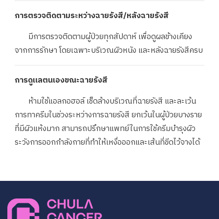
การตรวจติดตามระหว่างฉายรังสี/หลังฉายรังสี
มีการตรวจติดตามผู้ป่วยทุกสัปดาห์ เพื่อดูผลข้างเคียง
จากการรักษา โดยเฉพาะบริเวณผิวหนัง และหลังฉายรังสีครบ
การดูแลตนเองขณะฉายรังสี
ห้ามใช้แอลกอฮอล์ เช็ดล้างบริเวณที่ฉายรังสี และละเว้น
การทาครีมในช่วงระหว่างการฉายรังสี ยกเว้นในผู้ป่วยบางราย
ที่มีผิวแห้งมาก สามารถปรึกษาแพทย์ในการใช้ครีมบำรุงผิว
ระวังการออกกำลังกายที่ทำให้เหงื่อออกและเส้นที่ขีดไว้จางได้