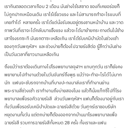
เรากินตลอดเวลาเกือบ 2 เดือน มันช่างไร้รสชาด ของที่เคยอร่อยก็
ไม่ถูกปากเหมือนเดิม เราไร้เรี่ยวแรง และไม่สามารถทำอะไรแบบที่
เคยทำได้ หลายครั้ง เราได้แต่นั่งรับลมอยู่ตรงชานหน้าบ้าน และวาด
ภาพวันที่เราจะได้กลับมาแข็งแรง แล้วจะได้มาย้ายกระถางต้นไม้ข้าง
เสาโรงรถซะที มันรกตาซะเหลือเกิน เราได้รับเคมีบำบัดในช่วงเช้า
ของทุกวันพฤหัสฯ และช่วงบ่ายก็ต้องไปฉายรังสีต่อ รู้สึกว่ามันช่าง
เป็นวันเวลาที่ยาวนานเหลือเกิน
ถึงแม้ว่าเราต้องเดินทางไปโรงพยาบาลจุฬาฯ แทบทุกวัน เราก็ยังคง
พยายามไปทำงานด้วยในวันจันทร์ถึงพุธ แม้ว่าจะทำอะไรได้ไม่มาก
นัก แฟนจะขับรถจากบ้านที่บางปะกงมาส่งเราที่ทำงานย่าน
พระรามสี่ช่วงเช้า เราทำงานถึงบ่ายสองโมง แล้วก็นั่งแท๊กซี่ไปที่โรง
พยาบาลเพื่อรอคิวฉายรังสี ส่วนวันพฤหัสฯ แฟนก็ต้องมาอยู่กับเรา
ทั้งวันเพื่อรอรับเคมีบำบัดและฉายรังสีด้วย วันศุกร์เราขอบริษัท
หยุดงานทั้งวัน แต่ตกบ่ายก็ต้องออกจากบ้านมาโรงพยาบาลเพื่อ
ฉายรังสี รวมการฉายรังสีทั้งหมด 28 ครั้ง ทั้งเราและแฟน