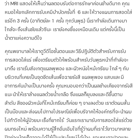
ว่า MRI แสดงให้เห็นว่าผลตอบรับต่อการรักษาค่อนข้างดีมาก คุณ
หมอให้ยกเลิกการรับเคมีบำบัดครั้งที่ 6 และให้วางแผนการสอดใส่
แร่อีก 3 ครั้ง (อาทิตย์ละ 1 ครั้ง ทุกวันพุธ) นี่เรากำลังเดินทางมา
ใกล้จะถึงเส้นชัยแล้วซินะ เรายังคงขี้แงเหมือนเดิม แต่ครั้งนี้เป็น
น้ำตาแห่งความดีใจ
คุณพยาบาลให้เราดูวีดีโอขั้นตอนและวิธีปฏิบัติตัวสำหรับการรับ
การสอดใส่แร่ เพื่อเตรียมตัวให้พร้อมสำหรับวันพุธหน้าที่กำลังจะ
มาถึง เราเริ่มสังเกตุแผลพุพอง และผิวหนังไหม้เกรียม ใกล้ ๆ กับ
บริเวณที่เคยเป็นจุดขีดเส้นเพื่อฉายรังสี แผลพุพอง แสบและมี
อาการคันบ้างเป็นบางครั้ง คุณหมอบอกว่าเป็นผลข้างเคียงจากรังสี
แนะนำให้เราล้างแผลด้วยน้ำเกลือ ซึงแผลก็ยุบลงและดีขึ้นตาม
ลำดับ สีของผิวหนังที่ไหม้เกรียมก็ค่อย ๆ จางลงด้วย เราตัดผมสั้น
เป็นบ๊อบและส่งผมไปทางไปรษณีย์เพื่อบริจาคให้องค์กรที่จะนำผม
ไปทำวิกให้ผู้ป่วยมะเร็งที่ยากไร้ วันแรกเรามารับการสอดใส่แร่ด้วย
ผมทรงใหม่ พร้อมความรู้สึกอิ่มเอิมใจที่รู้ว่าผมที่เราไว้ยาวมาหลาย
ปีอย่างน้อยก็อาจจะได้ใช้เป็นประโยชน์ได้บ้าง ยาบรรเทาปวดและ