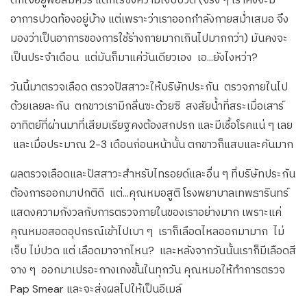
อาการปวดท้องอยู่บ้าง แต่เพราะว่าเราออกกำลังกายสม่ำเสมอ จึง
มองว่าเป็นอาการของการใช้ร่างกายมากเกินไปมากกว่า) มันคงจะ
เป็นประจำเดือน แต่มันก็มาแค่วันเดียวเอง เอ…ยังไงหว่า?
วันนี้มาตรวจเลือด ตรวจปัสสาวะให้บริษัทประกัน ตรวจภายในไป
ด้วยเลยละกัน ตกขาวเรามีกลิ่นซะด้วยซิ สงสัยน้ำที่สระเมื่อเสาร์
อาทิตย์ที่ผ่านมาที่เสียมเรียฐคงต้องสกปรก และมีเชื้อโรคแน่ ๆ เลย
และเมื่อประมาณ 2-3 เดือนก่อนหน้านั้น ตกขาวก็แสบและคันมาก
ผลตรวจเลือดและปัสสาวะสำหรับไทรอยด์และอื่น ๆ ที่บริษัทประกัน
ต้องการออกมาปกติดี แต่…คุณหมอสูติ โรงพยาบาลเทพธารินทร์
แสดงความกังวลกับการตรวจภายในของเราอย่างมาก เพราะแค่
คุณหมอสอดอุปกรณ์เข้าไปเบา ๆ เราก็เลือดไหลออกมามาก ไม่
เจ็บ ไม่ปวด แต่ เลือดมาจากไหน? และหลังจากวันนั้นเราก็มีเลือดสี
จาง ๆ ออกมาเปรอะกางเกงชั้นในทุกวัน คุณหมอให้ทำการตรวจ
Pap Smear และจะส่งผลไปให้เป็นอีเมล์