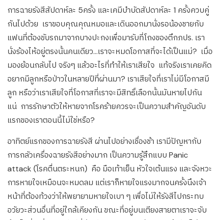
การฉายรังสีสัปดาห์ละ 5ครั้ง และเคมีบำบัดสัปดาห์ละ 1 ครั้งควบคู่
กันไปด้วย เราขอบคุณคุณหมอและเดินออกมานั่งรอน้องชายกับ
แฟนที่ต้องขับรถมาจากบางปะกงเพื่อมารับที่โถงของตึกภปร. เรา
นั่งร้องไห้อยู่ตรงนั้นคนเดียว…เราจะหมดโอกาสที่จะได้เป็นแม่? เมื่อ
มองย้อนกลับไป จริงๆ แล้วอะไรที่ทำให้เราเสียใจ แท้จริงเราเคยคิด
อยากมีลูกหรือป่าวในหลายปีที่ผ่านมา? เราเสียใจที่เราไม่มีโอกาสมี
ลูก หรือว่าเราเสียใจที่โอกาสที่เราจะมีสิทธิ์เลือกนั้นมันหายไปกัน
แน่ การรักษาตัวให้หายจากโรคร้ายควรจะเป็นความสำคัญอันดับ
แรกของเราตอนนี้ไม่ใช่หรือ?
อาทิตย์แรกของการฉายรังสี ผ่านไปอย่างเชื่องช้า เรามีปัญหากับ
การกลัวเครื่องฉายรังสีอย่างมาก เป็นความรู้สึกแบบ Panic
attack (โรคตื่นตระหนก) คือ มือเท้าเย็น หัวใจเต้นแรง และจังหวะ
การหายใจเหมือนจะหมดลม แต่เราก็หายใจแรงมากจนครั้งนึงเจ้า
หน้าที่ต้องท้วงว่าให้พยายามหายใจเบา ๆ เพื่อไม่ให้รังสีไปกระทบ
อวัยวะส่วนอื่นที่อยู่ใกล้เคียงกัน ขณะที่อยู่บนเตียงสายตาเราจะจับ