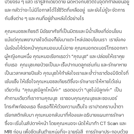
ป่วยจริง ๆ แล้ว เรารู้สึกเดียวดาย ผิดหวังกับชีวิตในจุดที่กำลังยืนอยู่
และกลัวว่าจะไม่มีโอกาสได้ใช้ชีวิตที่เหลืออยู่ และยังไม่รู้จะจัดการ
กับสิ่งต่าง ๆ และคนที่อยู่ข้างหลังได้อย่างไร
คุณหมอชลเกียรติ มีอัธยาศัยที่เป็นมิตรและมีน้ำเสียงที่อ่อนโยน
แม้แต่คุณพยาบาลใจดีเองก็ยังมาแตะไหล่ปลอบโยนเรา เรายังคง
นั่งร้องไห้ต่อหน้าคุณหมอแบบไม่อาย คุณหมอกดเบอร์โทรออกหา
ผู้หญิงคนหนึ่ง คุณหมอเรียกเธอว่า “คุณนุช” และปล่อยให้เราคุย
กับเธอ คุณนุชเคยป่วยเป็นมะเร็งปากมดลูกเช่นกัน และรักษาหาย
เป็นเวลาหลายปีแล้ว คุณนุชให้กำลังใจเราและย้ำว่าเราต้องมีจิตใจที่
เข้มแข็ง ให้เชื่อใจคุณหมอชลเกียรติซึ่งจะรักษาเราให้หายได้เช่น
เดียวกัน “คุณนุชมีลูกไหม๊ค่ะ” เธอตอบว่า “นุชไม่มีลูกค่ะ” เป็น
คำถามเดียวที่เราถามคุณนุช เราขอบคุณคุณนุชและขอเบอร์
โทรศัพท์ของเธอ ซึ่งเธอก็ให้ด้วยความเต็มใจ เราปาดคราบน้ำตา
เรียกสติกลับมา คุณหมอกลับมาที่ห้องและอธิบายแผนการรักษา
ซึ่งจะเริ่มในสัปดาห์หน้า โดยคุณหมอจะนัดให้มาทำ CT Scan และ
MRI ก่อน เพื่อขีดเส้นตำแหน่งที่จะฉายรังสี การรักษาประกอบด้วย