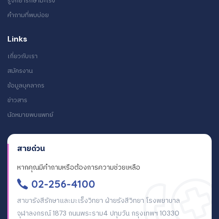
รู้จักยารักษามะเร็ง
คำถามที่พบบ่อย
Links
เกี่ยวกับเรา
สมัครงาน
ข้อมูลบุคลากร
ข่าวสาร
นัดหมายพบแพทย์
สายด่วน
หากคุณมีคำถามหรือต้องการความช่วยเหลือ
02-256-4100
สาขารังสีรักษาและมะเร็งวิทยา ฝ่ายรังสีวิทยา โรงพยาบาล
จุฬาลงกรณ์ 1873 ถนนพระราม4 ปทุมวัน กรุงเทพฯ 10330