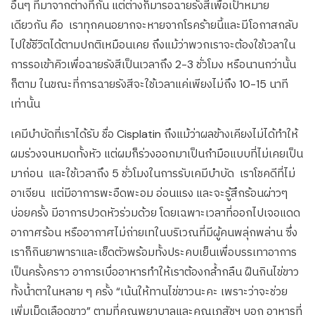
อื่นๆ ที่มาจากต่างที่กัน แต่ต่างก็มารอฉายรังสีเพื่อเป้าหมาย
เดียวกัน คือ เราทุกคนอยากจะหายจากโรคร้ายนี้และมีโอกาสกลับ
ไปใช้ชีวิตได้ตามปกติเหมือนเคย ถึงแม้ว่าพวกเราจะต้องใช้เวลาใน
การรอเข้าคิวเพื่อฉายรังสีเป็นเวลาถึง 2-3 ชั่วโมง หรือนานกว่านั้น
ก็ตาม ในขณะที่การฉายรังสีจะใช้เวลาแค่เพียงไม่ถึง 10-15 นาที
เท่านั้น
เคมีบำบัดที่เราได้รับ ชื่อ Cisplatin ถึงแม้ว่าผลข้างเคียงไม่ได้ทำให้
ผมร่วงจนหมดทั้งหัว แต่ผมก็ร่วงออกมาเป็นกำมือแบบที่ไม่เคยเป็น
มาก่อน และใช้เวลาถึง 5 ชั่วโมงในการรับเคมีบำบัด เราโชคดีที่ไม่
อาเจียน แต่มีอาการพะอืดพะอม อ่อนแรง และจะรู้สึกร้อนผ่าวๆ
บ่อยครั้ง มีอาการปวดหัวร่วมด้วย โดยเฉพาะเวลาที่ออกไปเจอแดด
อากาศร้อน หรืออากาศไม่ถ่ายเทในบริเวณที่มีผู้คนพลุ่กพล่าน ซึ่ง
เราก็กินยาพาราและเช็ดตัวพร้อมทั้งประคบเย็นเพื่อบรรเทาอาการ
เป็นครั้งคราว อาการเบื่ออาหารทำให้เราต้องกล้ำกลืน ฝืนกินไข่ขาว
ทั้งน้ำตาในหลาย ๆ ครั้ง “เน้นให้ทานไข่ขาวนะคะ เพราะว่าจะช่วย
เพิ่มเม็ดเลือดขาว” ตามที่คุณพยาบาลและคุณเภสัชฯ บอก อาหารที่