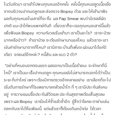
ในวันถัดมา เราเข้าไปพบคุณหมออีกครั้ง ครั้งนี้คุณหมอขูดเนื้อเยื่อ
จากบริเวณปากมดลูกและส่งตรวจ Biopsy ด้วย และให้เข้ามาฟัง
ผลกับคุณหมอในเสาร์ที่จะถึง ผล Pap Smear พบว่ามีเซลส์ผิด
ปกติ แนะนำให้พบแพทย์ทันที เดี๋ยวเราก็จะเจอคุณหมอเสาร์นี้แล้ว
เพื่อฟังผล Biopsy ความกังวลเริ่มเข้ามา เราเป็นอะไร? เราจะป่วย
มากหรือป่าว? ถ้าเราป่วย จะต้องรักษานานแค่ไหน แล้วเราจะเอา
เงินค่ารักษามาจากที่ไหน? เรามีภาระบ้านที่เพิ่งจะผ่อนมาได้แค่ปี
เดียว รถยนต์อีกหล่ะ? หนี้สิน และแมว 2 ตัว?
“อย่างที่หมอบอกตอนแรก ผลออกมาเป็นเนื้อร้ายนะ จะรักษาที่นี่
ไหม๊” เราเป็นมะเร็งปากมดลูก คุณหมอยังไม่สามารถบอกได้ว่าเป็น
ระยะที่เท่าไหร่ เพราะต้องมีการตรวจอีกหลายอย่าง เราเลือกที่จะไป
เริ่มต้นการรักษาที่โรงพยาบาลกล้วยน้ำไท ที่ ๆ เรามีประกันสังคม
อยู่ การวางแผนซื้อประกันชีวิตและประกันสุขภาพต้องสิ้นสุดลง
เพราะผล Biopsy เราร้องไห้ซ้ำแล้วซ้ำอีก รู้สึกว่าโชคชะตาช่างเล่น
ตลกกับเราได้ถึงเพียงนี้ แต่แล้วเราก็ต้องเดินหน้าต่อ ใช้เวลา