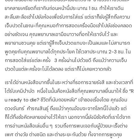
ยาคลายเครียดที่เรากินก่อนหน้านี้ประมาณ 1 ชม. ทำให้เราเดิน
สะลึมสะลือเข้าไปยังห้องเพื่อรับการใส่แร่ แต่เราก็ยังรู้สึกถึงความ
เจ็บปวดในขณะที่คุณหมอทำการสอดเครื่องมือเข้าไปยังช่องคลอด
อย่างชัดเจน คุณพยาบาลเอามือมาวางที่อกให้เราจับไว้ และ
พยายามชวนคุย แต่เรารู้สึกเจ็บปวดแทบจะเป็นลมและไม่สามารถ
พูดคุยกับคุณพยาบาลได้ทุกประโยค ใช้เวลาประมาณ 2-3 ชม. ใน
การสอดใส่แร่แต่ละครั้ง 3 ครั้งผ่านไปด้วยดี ถึงแม้ว่าความเจ็บ
ปวดในแต่ละครั้งจะไม่ได้ลดลง แต่เราก็ไม่เคยหวาดกลัว
เราได้อ่านหนังสือมากขึ้นในระหว่างที่รอการฉายรังสี และช่วงเวลาที่
ได้รับเคมีบำบัด หนึ่งในนั้นคือหนังสือที่คุณพยาบาลยื่นมาให้ ชื่อ “R
u ready to die? ชีวิตที่นับถอยหลัง” เจ้าของเรื่องโดย คุณอ้อม
ดวงจันทร์ คำรณสินธุ์ ถึงแม้ว่าคุณอ้อมจะจากโลกนี้ไปแล้ว แต่
ก็ได้ทิ้งข้อคิดหลายอย่างไว้ให้เรา นอกจากนี้ยังมีข้อคิดที่เราได้จาก
การอ่านหนังสือเล่มอื่น ๆ รวมถึงการพบเจอกับผู้ป่วยมะเร็งต่าง
เพศ ต่างวัย ต่างชนิด และต่างระยะกันด้วย ทั้งจากการพูดคุย