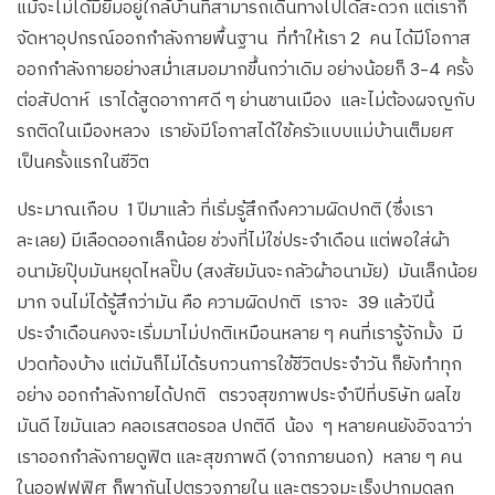
แม้จะไม่ได้มียิมอยู่ใกล้บ้านที่สามารถเดินทางไปได้สะดวก แต่เราก็
จัดหาอุปกรณ์ออกกำลังกายพื้นฐาน ที่ทำให้เรา 2 คน ได้มีโอกาส
ออกกำลังกายอย่างสม่ำเสมอมากขึ้นกว่าเดิม อย่างน้อยก็ 3-4 ครั้ง
ต่อสัปดาห์ เราได้สูดอากาศดี ๆ ย่านชานเมือง และไม่ต้องผจญกับ
รถติดในเมืองหลวง เรายังมีโอกาสได้ใช้ครัวแบบแม่บ้านเต็มยศ
เป็นครั้งแรกในชีวิต
ประมาณเกือบ 1 ปีมาแล้ว ที่เริ่มรู้สึกถึงความผิดปกติ (ซึ่งเรา
ละเลย) มีเลือดออกเล็กน้อย ช่วงที่ไม่ใช่ประจำเดือน แต่พอใส่ผ้า
อนามัยปุ๊บมันหยุดไหลปั๊บ (สงสัยมันจะกลัวผ้าอนามัย) มันเล็กน้อย
มาก จนไม่ได้รู้สึกว่ามัน คือ ความผิดปกติ เราจะ 39 แล้วปีนี้
ประจำเดือนคงจะเริ่มมาไม่ปกติเหมือนหลาย ๆ คนที่เรารู้จักมั้ง มี
ปวดท้องบ้าง แต่มันก็ไม่ได้รบกวนการใช้ชีวิตประจำวัน ก็ยังทำทุก
อย่าง ออกกำลังกายได้ปกติ ตรวจสุขภาพประจำปีที่บริษัท ผลไข
มันดี ไขมันเลว คลอเรสตอรอล ปกติดี น้อง ๆ หลายคนยังอิจฉาว่า
เราออกกำลังกายดูฟิต และสุขภาพดี (จากภายนอก) หลาย ๆ คน
ในออฟฟฟิศ ก็พากันไปตรวจภายใน และตรวจมะเร็งปากมดลูก