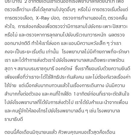
ประมาณ 2 อาทิตย์เดินเข้าเดินออกโรงพยาบาลกล้วยน้ำไท เพื่อ
ตรวจเช็คว่ามะเร็งได้ลุกลามไปจุดอื่นๆ หรือไม่ การตรวจเริ่มตั้งแต่
การตรวจเลือด, X-Ray ปอด, ตรวจการทำงานของไต, ตรวจคลื่น
หัวใจ, การส่องกล้องเพื่อตรวจว่ามีการลามไปยังกระเพาะปัสสาวะ
หรือไม่ และตรวจหาการลุกลามไปยังบริเวณทวารหนัก ผลตรวจ
ออกมาปกติดี ทำให้เราโล่งอก และแอบมีความหวังเล็ก ๆ ว่าเรา
คงจะเป็นระยะเริ่มต้น เท่านั้น โรงพยาบาลไม่มีศักยภาพที่จะรักษา
เรา และได้ทำการส่งตัวเราไปยังโรงพยาบาลสมเด็จพระเทพรัตน
สุดา ฯ สยามบรมราชกุมารี องครักษ์ ซึ่งเราก็ยอมรับด้วยความยินดี
เพียงเพื่อที่ว่าเราจะได้ใช้สิทธิประกันสังคม และไม่ต้องกังวลเรื่องค่า
ใช้จ่าย แต่เมื่อกลับมาทบทวนแล้วในเรื่องการเดินทาง มันมีความ
ลำบากทั้งต่อตัวเอง และคนที่ใกล้ชิด 1 อาทิตย์ก่อนที่เราจะตัดสินใจ
ไปยังโรงพยาบาลที่ได้รับการส่งตัวไป เราได้รับคำแนะนำจากเพื่อน
และคนรู้จักให้ลองโทรไปยังโรงพยาบาลอื่น ๆ เช่น โรงพยาบาล
รามาธิบดี
ตอนนี้คือเดือนมิถุนายนแล้ว คิวพบคุณหมอเร็วสุดคือเดือน