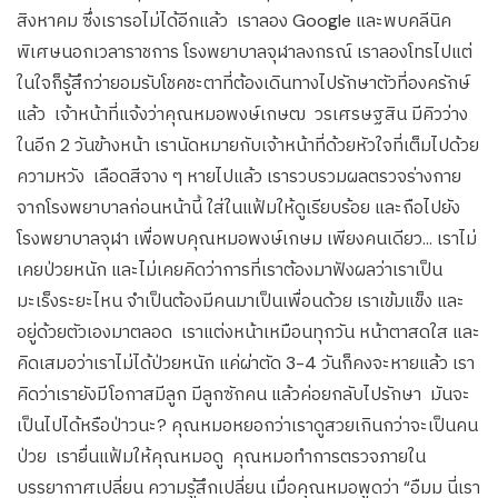
สิงหาคม ซึ่งเรารอไม่ได้อีกแล้ว เราลอง Google และพบคลีนิค
พิเศษนอกเวลาราชการ โรงพยาบาลจุฬาลงกรณ์ เราลองโทรไปแต่
ในใจก็รู้สึกว่ายอมรับโชคชะตาที่ต้องเดินทางไปรักษาตัวที่องครักษ์
แล้ว เจ้าหน้าที่แจ้งว่าคุณหมอพงษ์เกษฒ วรเศรษฐสิน มีคิวว่าง
ในอีก 2 วันข้างหน้า เรานัดหมายกับเจ้าหน้าที่ด้วยหัวใจที่เต็มไปด้วย
ความหวัง เลือดสีจาง ๆ หายไปแล้ว เรารวบรวมผลตรวจร่างกาย
จากโรงพยาบาลก่อนหน้านี้ ใส่ในแฟ้มให้ดูเรียบร้อย และถือไปยัง
โรงพยาบาลจุฬา เพื่อพบคุณหมอพงษ์เกษม เพียงคนเดียว... เราไม่
เคยป่วยหนัก และไม่เคยคิดว่าการที่เราต้องมาฟังผลว่าเราเป็น
มะเร็งระยะไหน จำเป็นต้องมีคนมาเป็นเพื่อนด้วย เราเข้มแข็ง และ
อยู่ด้วยตัวเองมาตลอด เราแต่งหน้าเหมือนทุกวัน หน้าตาสดใส และ
คิดเสมอว่าเราไม่ได้ป่วยหนัก แค่ผ่าตัด 3-4 วันก็คงจะหายแล้ว เรา
คิดว่าเรายังมีโอกาสมีลูก มีลูกซักคน แล้วค่อยกลับไปรักษา มันจะ
เป็นไปได้หรือป่าวนะ? คุณหมอหยอกว่าเราดูสวยเกินกว่าจะเป็นคน
ป่วย เรายื่นแฟ้มให้คุณหมอดู คุณหมอทำการตรวจภายใน
บรรยากาศเปลี่ยน ความรู้สึกเปลี่ยน เมื่อคุณหมอพูดว่า “อืมม นี่เรา