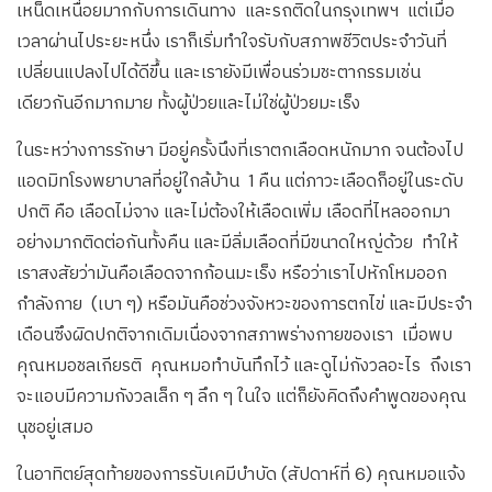
เหน็ดเหนื่อยมากกับการเดินทาง และรถติดในกรุงเทพฯ แต่เมื่อ
เวลาผ่านไประยะหนึ่ง เราก็เริ่มทำใจรับกับสภาพชีวิตประจำวันที่
เปลี่ยนแปลงไปได้ดีขึ้น และเรายังมีเพื่อนร่วมชะตากรรมเช่น
เดียวกันอีกมากมาย ทั้งผู้ป่วยและไม่ใช่ผู้ป่วยมะเร็ง
ในระหว่างการรักษา มีอยู่ครั้งนึงที่เราตกเลือดหนักมาก จนต้องไป
แอดมิทโรงพยาบาลที่อยู่ใกล้บ้าน 1 คืน แต่ภาวะเลือดก็อยู่ในระดับ
ปกติ คือ เลือดไม่จาง และไม่ต้องให้เลือดเพิ่ม เลือดที่ไหลออกมา
อย่างมากติดต่อกันทั้งคืน และมีลิ่มเลือดที่มีขนาดใหญ่ด้วย ทำให้
เราสงสัยว่ามันคือเลือดจากก้อนมะเร็ง หรือว่าเราไปหักโหมออก
กำลังกาย (เบา ๆ) หรือมันคือช่วงจังหวะของการตกไข่ และมีประจำ
เดือนซึงผิดปกติจากเดิมเนื่องจากสภาพร่างกายของเรา เมื่อพบ
คุณหมอชลเกียรติ คุณหมอทำบันทึกไว้ และดูไม่กังวลอะไร ถึงเรา
จะแอบมีความกังวลเล็ก ๆ ลึก ๆ ในใจ แต่ก็ยังคิดถึงคำพูดของคุณ
นุชอยู่เสมอ
ในอาทิตย์สุดท้ายของการรับเคมีบำบัด (สัปดาห์ที่ 6) คุณหมอแจ้ง