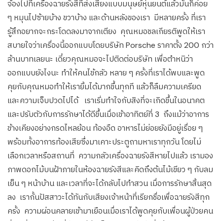
จ้องไปที่เครื่องฉายรังสีที่ส่งเสียงแบบมนุษย์หุ่นยนต์แล้วมันก็ค่อย
ๆ หมุนไปซ้ายบ้าง ขวาบ้าง และด้านหลังของเรา มีหลายครั้ง ที่เรา
รู้สึกอยากจะกระโดดลงมาจากเตียง คุณหมอชลเกียรติพูดให้เรา
สบายใจว่าเครื่องนี้ออกแบบโดยบริษัท Porsche ราคาตั้ง 200 กว่า
ล้านบาทเลยนะ เดี๋ยวคุณหมอจะไปติดต่อบริษัท เพื่อตำหนิว่า
ออกแบบยังไงนะ ทำให้คนไข้กลัว หลาย ๆ ครั้งที่เราได้พบและพูด
คุยกับคุณหมอทำให้เรายิ้มได้มากขึ้นทุกที แล้วก็ลืมความเครียด
และความเจ็บปวดไปได้ เราเริ่มทำใจกับสิงที่จะเกิดขึ้นในอนาคต
และปรับตัวกับการรักษาได้ดีขึ้นเมื่อเข้าอาทิตย์ที่ 3 ถึงแม้ว่าอาการ
ข้างเคียงอย่างกรดไหลย้อน ท้องอืด อาหารไม่ย่อยยังมีอยู่เรื่อย ๆ
พร้อมทั้งอาการท้องเสียซึ่งมาเคาะประตูถามหาเราทุกวัน โดยไม่
เลือกเวลาหรือสถานที่ ความกลัวเครื่องฉายรังสีหายไปแล้ว เรามอง
ภาพดอกไม้บนฝ้าภายในห้องฉายรังสีและคิดถึงต้นไม้เขียว ๆ กับลม
เย็น ๆ หน้าบ้าน และเวลาที่จะได้กลับไปทำสวน เมื่อการรักษาสิ้นสุด
ลง เรากั้นปัสสาวะได้ทันกับเสียงเจ้าหน้าที่เรียกชื่อเพื่อฉายรังสีทุก
ครั้ง ความผ่อนคลายเข้ามาเยือนเมื่อเราได้พูดคุยกับเพื่อนผู้ป่วยคน