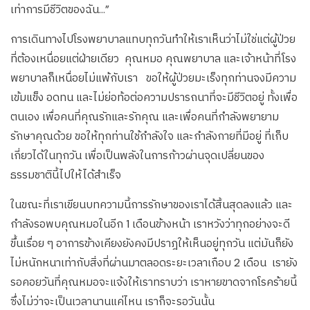
เท่าการมีชีวิตของฉัน...”
การเดินทางไปโรงพยาบาลแทบทุกวันทำให้เราเห็นว่าไม่ใช่แต่ผู้ป่วย
ที่ต้องเหนื่อยแต่ฝ่ายเดียว คุณหมอ คุณพยาบาล และเจ้าหน้าที่โรง
พยาบาลก็เหนื่อยไม่แพ้กับเรา ขอให้ผู้ป่วยมะเร็งทุกท่านจงมีความ
เข้มแข็ง อดทน และไม่ย่อท้อต่อความปรารถนาที่จะมีชีวิตอยู่ ทั้งเพื่อ
ตนเอง เพื่อคนที่คุณรักและรักคุณ และเพื่อคนที่กำลังพยายาม
รักษาคุณด้วย ขอให้ทุกท่านใช้กำลังใจ และกำลังกายที่มีอยู่ ที่เก็บ
เกี่ยวได้ในทุกวัน เพื่อเป็นพลังในการก้าวผ่านจุดเปลี่ยนของ
ธรรมชาตินี้ไปให้ได้สำเร็จ
ในขณะที่เราเขียนบทความนี้การรักษาของเราได้สิ้นสุดลงแล้ว และ
กำลังรอพบคุณหมอในอีก 1 เดือนข้างหน้า เราหวังว่าทุกอย่างจะดี
ขึ้นเรื่อย ๆ อาการข้างเคียงยังคงมีปราฎให้เห็นอยู่ทุกวัน แต่มันก็ยัง
ไม่หนักหนาเท่ากับสิ่งที่ผ่านมาตลอดระยะเวลาเกือบ 2 เดือน เรายัง
รอคอยวันที่คุณหมอจะแจ้งให้เราทราบว่า เราหายขาดจากโรคร้ายนี้
ซึ่งไม่ว่าจะเป็นเวลานานแค่ไหน เราก็จะรอวันนั้น