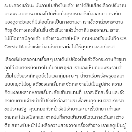
ระยะสองแล้วนะ มันลามไปข้างในแล้ว” เราได้ยินเสียงเลือดปริมาณ
มากพอสมควรสาดลงไปที่พื้นเมื่อคุณหมอดึงมือออกมา เราก้ม
มองดูขาตัวเองที่มีเลือดไหลเป็นทางตามขา เราเช็ดขาด้วยกระดาษ
ทิชชู ดึงกางเกงชั้นในขึ้น ตัวเริ่มชาแล้วน้ำตาก็ไหลออกมา…เราจะ
ไม่มีโอกาสมีลูกแล้ว แล้วเราจะตายไหม๊? คุณหมอเขียนบันทึก CA
Cervix IIA แล้วแจ้งว่าจะส่งตัวเราต่อไปให้คุณหมอชลเกียรติ
เลือดยังไหลออกมาเรื่อย ๆ เราเดินไปห้องน้ำแล้วดึงกระดาษทิชชูมา
อุดไว้ ฝนตกหนักมากในคืนวันพฤหัส เรามองเห็นถนนพระรามสี่
เต็มไปด้วยรถที่หยุดนิ่งในเวลาทุ่มเศษ ๆ น้ำตาเริ่มพรั่งพรูออกมา
แบบหยุดไม่อยู่ สติของเราเริ่มกระจัดกระจายไม่เป็นรูปร่าง ความ
คิดแง่ลบหลากหลายเริ่มทะลักเข้ามาแทนที่ เราสะอึกสะอื้น และยัง
คงเดินตามเจ้าหน้าที่ไปยังตึกว่องวานิช เพื่อพบคุณหมอชลเกียรติ
ขอประเสริฐ คุณหมอหัวหน้ารังษีรักษาและมะเร็งวิทยา เท้าและ
ชายกระโปรงเปียกแฉะจากฝนที่สาดเข้ามาบริเวณทางเดินระหว่าง
ตึก สภาพใบหน้าไม่เหลือความสวยจากเครื่องสำอาง เราแลดูเป็นผู้