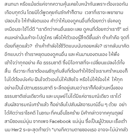
สนทนา หรือแม้แต่แค่จากความคุ้นเคยใบหน้ากันเพราะต้องเจอกัน
เกือบทุกวัน โดยมิได้พูดคุยกันซักคำก็ตาม เวลาที่เราจะพยายาม
ปลอบใจ ให้กำลังตนเอง คำว่าให้มองดูคนอื่นที่ด้อยกว่า ยังคงดู
เหมือนจะใช้ได้ดี “เราดีกว่าคนอื่นเยอะเลย ดูคนที่ด้อยกว่าเราซิ” แต่
คนเหล่านั้นเค้าจะไปดูใคร เพื่อให้ตัวเองรู้สึกดีขึ้นเล่า ถ้าเค้าคือ จุดที่
ด้อยที่สุดแล้ว? ถ้าเค้ากำลังใช้ชีวิตแบบนับถอยหลัง? เรากลับมาคิด
อีกแบบว่า ถ้าเราหยุดมองดูคนอื่น และหันมามองตนเอง ให้พึง
เข้าใจว่าทุกอย่าง คือ ธรรมชาติ ซึ่งมีโอกาสที่จะเปลี่ยนแปลงได้ทั้ง
สิ้น ถึงวาระที่เราต้องเผชิญกับสิ่งที่ต้องทำให้จิตใจเราเศร้าหมองก็
ไม่ได้ต้องบังคับ ฝืนใจตัวเองไม่ให้เสียใจ หรือไม่ให้ร้องไห้ ให้ทุก
อย่างเป็นไปตามธรรมชาติ ระลึกอยู่เสมอว่าเราก็คือส่วนหนึ่งของ
ธรรมชาติเช่นเดียวกัน และมนุษย์ไม่ได้มีแค่อารมณ์เดียว เราได้
สัมผัสอารมณ์เศร้าแล้ว ก็อย่าลืมไปสัมผัสอารมณ์อื่น ๆ ด้วย อย่า
ได้คิดว่าเราโชคดี ในขณะที่คนอื่นโชคร้าย มีคำกล่าวจากคุณตุลย์
สามีของแม่นุ่น จากเพจ Facebook แม่นุ่น ซึ่งเป็นผู้ป่วยมะเร็งเต้า
นม Her2 ระยะสุดท้ายว่า “บางทีความตายของเธอ อาจจะไม่น่ากลัว