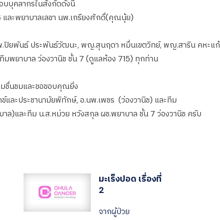
อบบุคลากรในสังกัดดังนี้
6 และพยาบาลเลขา นพ.เกรียงศักดิ์(คุณนุ้ย)
นพ.ปิยพันธ์ ประพันธ์วัฒนะ, พญ.สุนฤดา หมื่นเขตวิทย์, พญ.สาริน คหะแก
มพยาบาล ว่องวานิช ชั้น 7 (ดูแลห้อง 715) ทุกท่าน
มชื่นชมและขอขอบคุณยิ่ง
ข์และประชานามัยพิทักษ์, อ.นพ.เพชร (ว่องวานิช) และทีม
ภิบาล)และทีม น.ส.หม่วย หวังสกุล ผช.พยาบาล ชั้น 7 ว่องวานิช ครับ
มะเร็งปอด เรื่องที่
2
จากผู้ป่วย