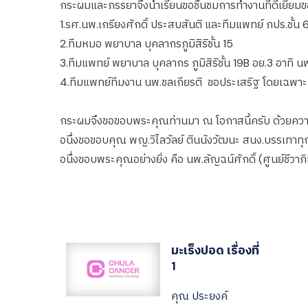
กระผมและภรรยาจึงนำเรียนขอชื่นชมการทำงานที่ดีเยี่ยมข
1.รศ.นพ.เกรียงศักดิ์ ประสบสันติ และทีมแพทย์ ภปร.ชั้น 
2.ทีมหมอ พยาบาล บุคลากรภูมิสิริชั้น 15
3.ทีมแพทย์ พยาบาล บุคลากร ภูมิสิริชั้น 19B อย.3 อาทิ 
4.ทีมแพทย์ทีมงาน นพ.ชลเกียรติ ขอประเสริฐ โดยเฉพาะที
กระผมจึงขอขอบพระคุณท่านมา ณ โอกาสนี้ครับ ด้วยควา
อนึ่งขอขอบคุณ พญ.วิไลวัลย์ ตินนังวัฒนะ สนง.บรรเทาทุก
อนึ่งขอบพระคุณอย่างยิ่ง คือ นพ.ลัญฉน์ศักดิ์ (ศูนย์ชีวา
มะเร็งปอด เรื่องที่
1
คุณ ประยงค์