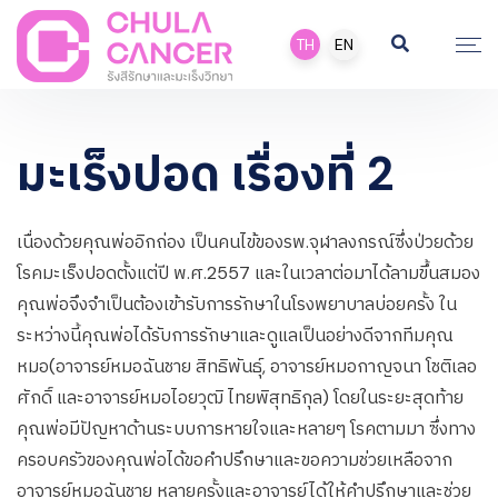
TH
EN
มะเร็งปอด เรื่องที่ 2
เนื่องด้วยคุณพ่ออิกถ่อง เป็นคนไข้ของรพ.จุฬาลงกรณ์ซึ่งป่วยด้วย
โรคมะเร็งปอดตั้งแต่ปี พ.ศ.2557 และในเวลาต่อมาได้ลามขึ้นสมอง
คุณพ่อจึงจำเป็นต้องเข้ารับการรักษาในโรงพยาบาลบ่อยครั้ง ใน
ระหว่างนี้คุณพ่อได้รับการรักษาและดูแลเป็นอย่างดีจากทีมคุณ
หมอ(อาจารย์หมอฉันชาย สิทธิพันธุ์, อาจารย์หมอกาญจนา โชติเลอ
ศักดิ์ และอาจารย์หมอไอยวุฒิ ไทยพิสุทธิกุล) โดยในระยะสุดท้าย
คุณพ่อมีปัญหาด้านระบบการหายใจและหลายๆ โรคตามมา ซึ่งทาง
ครอบครัวของคุณพ่อได้ขอคำปรึกษาและขอความช่วยเหลือจาก
อาจารย์หมอฉันชาย หลายครั้งและอาจารย์ได้ให้คำปรึกษาและช่วย