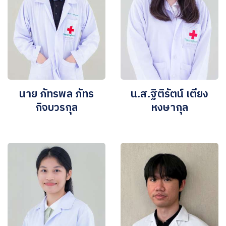
นาย ภัทรพล ภัทร
น.ส.ฐิติรัตน์ เตียง
กิจบวรกุล
หงษากุล