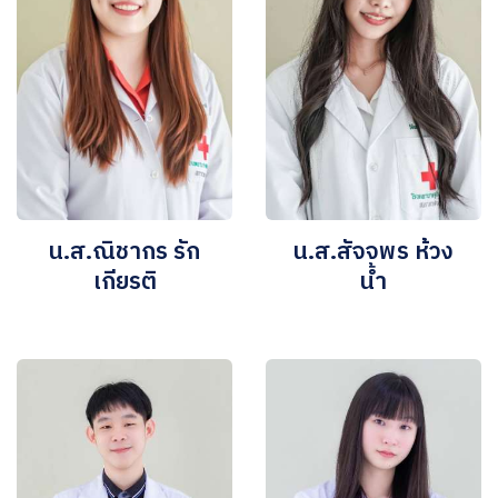
น.ส.ณิชากร รัก
น.ส.สัจจพร ห้วง
เกียรติ
น้ำ