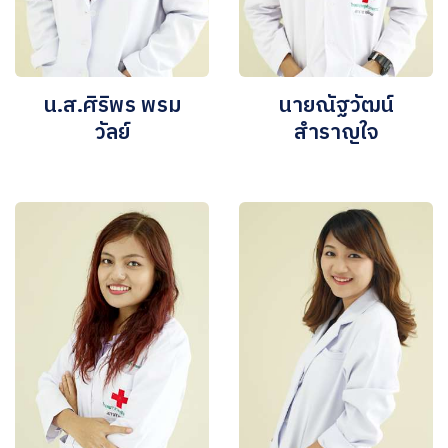
น.ส.ศิริพร พรม
นายณัฐวัฒน์
วัลย์
สำราญใจ