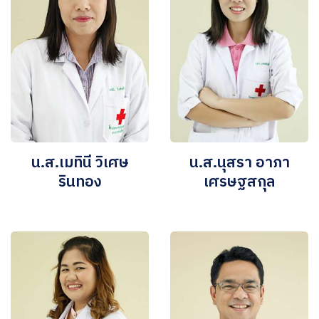
น.ส.เมทินี วิเศษ
น.ส.นุสรา อาภา
รินทอง
เศรษฐสกุล