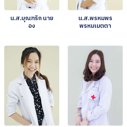
น.ส.บุณฑริก นาย
น.ส.พรหมพร
อง
พรหมเมตตา