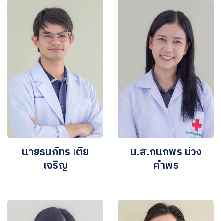
นายธนภัทร เตีย
น.ส.กนกพร ม่วง
เจริญ
คำพร