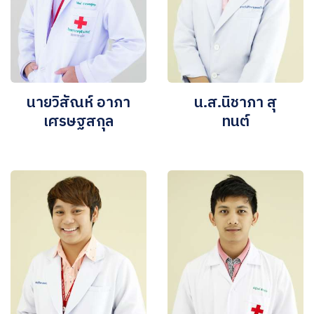
นายวิสัณห์ อาภา
น.ส.นิชาภา สุ
เศรษฐสกุล
ทนต์