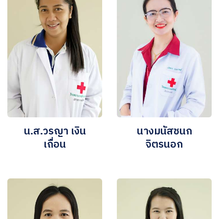
น.ส.วรญา เงิน
นางมนัสชนก
เถื่อน
จิตรนอก