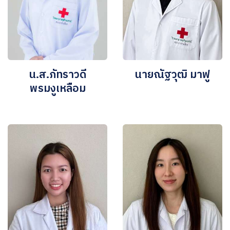
น.ส.ภัทราวดี
นายณัฐวุฒิ มาฟู
พรมงูเหลือม