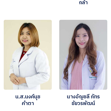
กล้า
น.ส.นงค์นุช
นางอัญชลี ภัทร
คำตา
ชัยวรพัฒน์