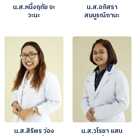
น.ส.หนึ่งฤทัย จะ
น.ส.อภิสรา
วะนะ
สมบูรณ์ถานะ
น.ส.สิริพร ว่อง
น.ส.วโรชา แสน