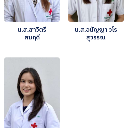
น.ส.สาวิตรี
น.ส.อนัญญา วโร
สมฤดี
สุวรรณ