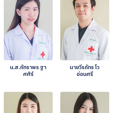
น.ส.ภัทราพร ฐา
นายวีรภัทร โว
ศศิร์
อ่อนศรี