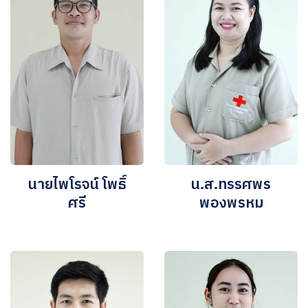
นายไพโรจน์ โพธิ์
น.ส.ทรรศพร
ศรี
พองพรหม