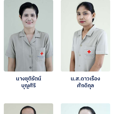
นางชุติรัตน์
น.ส.ดาวเรือง
บุญศิริ
ศักดิกุล