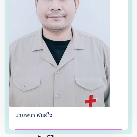
นายพนา พันธ์ใจ