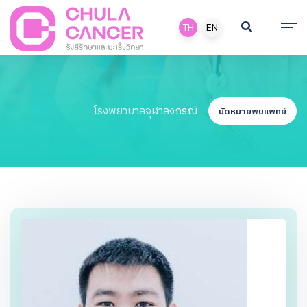
TH
EN
โรงพยาบาลจุฬาลงกรณ์
นัดหมายพบแพทย์