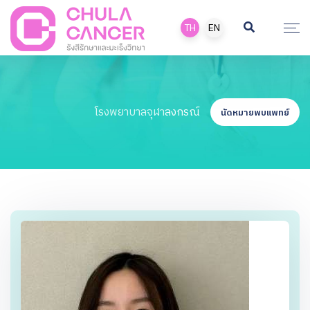
TH
EN
โรงพยาบาลจุฬาลงกรณ์
นัดหมายพบแพทย์