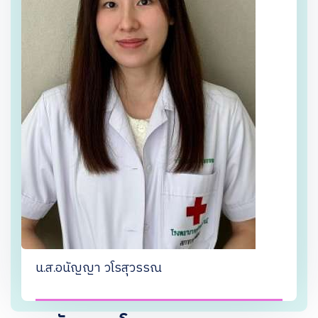
น.ส.อนัญญา วโรสุวรรณ