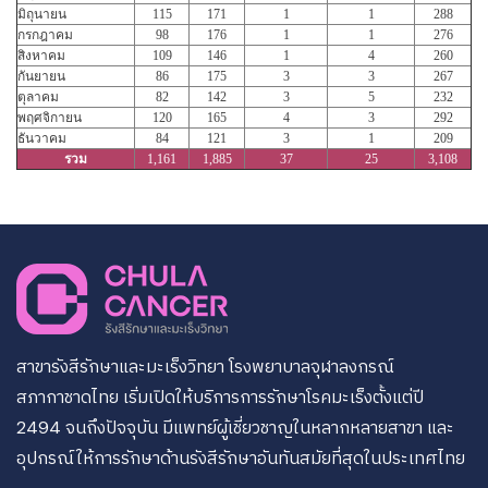
มิถุนายน
115
171
1
1
288
กรกฎาคม
98
176
1
1
276
สิงหาคม
109
146
1
4
260
กันยายน
86
175
3
3
267
ตุลาคม
82
142
3
5
232
พฤศจิกายน
120
165
4
3
292
ธันวาคม
84
121
3
1
209
รวม
1,161
1,885
37
25
3,108
สาขารังสีรักษาและมะเร็งวิทยา โรงพยาบาลจุฬาลงกรณ์
สภากาชาดไทย เริ่มเปิดให้บริการการรักษาโรคมะเร็งตั้งแต่ปี
2494 จนถึงปัจจุบัน มีแพทย์ผู้เชี่ยวชาญในหลากหลายสาขา และ
อุปกรณ์ให้การรักษาด้านรังสีรักษาอันทันสมัยที่สุดในประเทศไทย