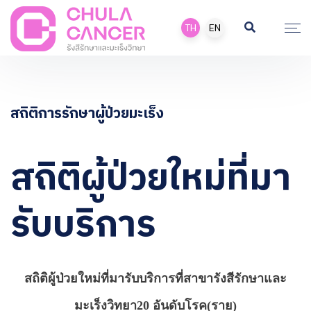
TH
EN
สถิติการรักษาผู้ป่วยมะเร็ง
สถิติผู้ป่วยใหม่ที่มา
รับบริการ
สถิติผู้ป่วยใหม่ที่มารับบริการที่สาขารังสีรักษาและ
มะเร็งวิทยา20 อันดับโรค(ราย)