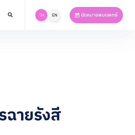
นัดหมายพบแพทย์
TH
EN
รฉายรังสี