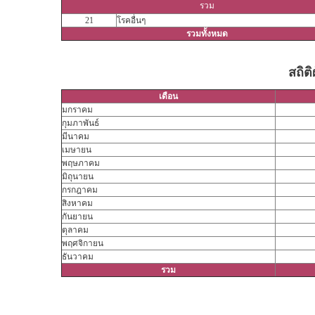
รวม
21
โรคอื่นๆ
รวมทั้งหมด
สถิติ
เดือน
มกราคม
กุมภาพันธ์
มีนาคม
เมษายน
พฤษภาคม
มิถุนายน
กรกฎาคม
สิงหาคม
กันยายน
ตุลาคม
พฤศจิกายน
ธันวาคม
รวม