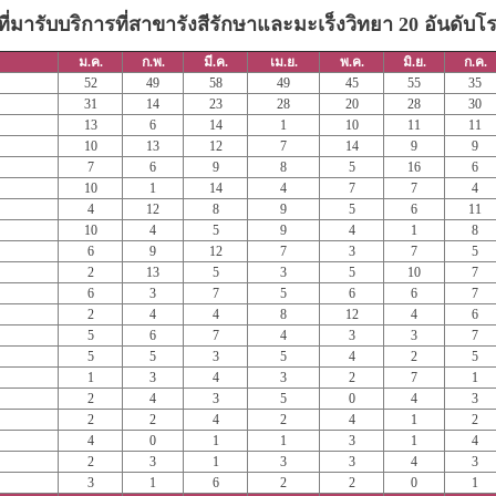
ม่ที่มารับบริการที่สาขารังสีรักษาและมะเร็งวิทยา 20 อันดับโ
ม.ค.
ก.พ.
มี.ค.
เม.ย.
พ.ค.
มิ.ย.
ก.ค.
52
49
58
49
45
55
35
31
14
23
28
20
28
30
13
6
14
1
10
11
11
10
13
12
7
14
9
9
7
6
9
8
5
16
6
10
1
14
4
7
7
4
4
12
8
9
5
6
11
10
4
5
9
4
1
8
6
9
12
7
3
7
5
2
13
5
3
5
10
7
6
3
7
5
6
6
7
2
4
4
8
12
4
6
5
6
7
4
3
3
7
5
5
3
5
4
2
5
1
3
4
3
2
7
1
2
4
3
5
0
4
3
2
2
4
2
4
1
2
4
0
1
1
3
1
4
2
3
1
3
3
4
3
3
1
6
2
2
0
1