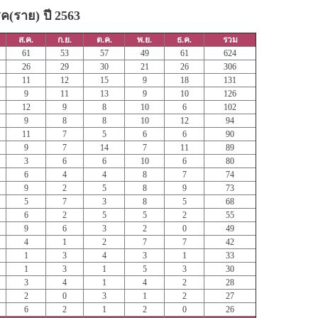
รค(ราย) ปี 2563
ส.ค.
ก.ย.
ต.ค.
พ.ย.
ธ.ค.
รวม
61
53
57
49
61
624
26
29
30
21
26
306
11
12
15
9
18
131
9
11
13
9
10
126
12
9
8
10
6
102
9
8
8
10
12
94
11
7
5
6
6
90
9
7
14
7
11
89
3
6
6
10
6
80
6
4
4
8
7
74
9
2
5
8
9
73
5
7
3
8
5
68
6
2
5
5
2
55
9
6
3
2
0
49
4
1
2
7
7
42
1
3
4
3
1
33
1
3
1
5
3
30
3
4
1
4
2
28
2
0
3
1
2
27
6
2
1
2
0
26