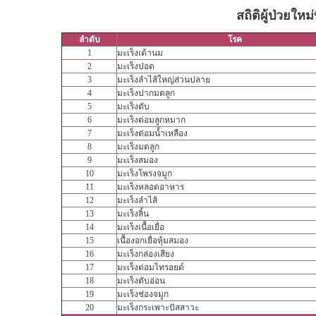
สถิติผู้ป่วยให
ลำดับ
โรค
1
มะเร็งเต้านม
2
มะเร็งปอด
3
มะเร็งลำไส้ใหญ่ส่วนปลาย
4
มะเร็งปากมดลูก
5
มะเร็งตับ
6
มะเร็งต่อมลูกหมาก
7
มะเร็งต่อมน้ำเหลือง
8
มะเร็งมดลูก
9
มะเร็งสมอง
10
มะเร็งโพรงจมูก
11
มะเร็งหลอดอาหาร
12
มะเร็งลำไส้
13
มะเร็งลิ้น
14
มะเร็งเนื้อเยื่อ
15
เนื้องอกเยื่อหุ้มสมอง
16
มะเร็งกล่องเสียง
17
มะเร็งต่อมไทรอยด์
18
มะเร็งตับอ่อน
19
มะเร็งช่องจมูก
20
มะเร็งกระเพาะปัสสาวะ