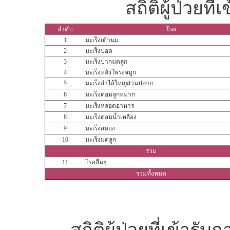
สถิติผู้ป่วยท
ลำดับ
โรค
1
มะเร็งเต้านม
2
มะเร็งปอด
3
มะเร็งปากมดลูก
4
มะเร็งหลังโพรงจมูก
5
มะเร็งลำไส้ใหญ่ส่วนปลาย
6
มะเร็งต่อมลูกหมาก
7
มะเร็งหลอดอาหาร
8
มะเร็งต่อมน้ำเหลือง
9
มะเร็งสมอง
10
มะเร็งมดลูก
รวม
11
โรคอื่นๆ
รวมทั้งหมด