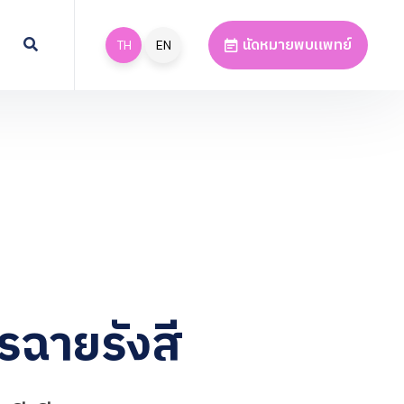
นัดหมายพบแพทย์
TH
EN
รฉายรังสี