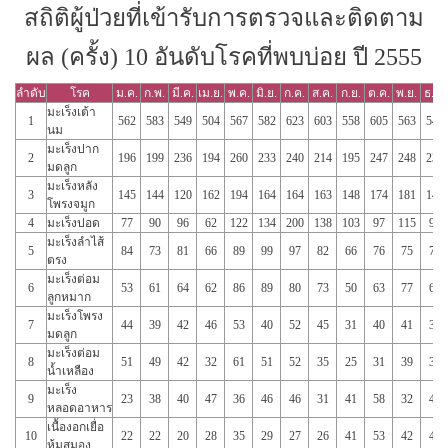
สถิติผู้ป่วยที่เข้ารับการตรวจและติดตาม
ผล (ครั้ง) 10 อันดับโรคที่พบบ่อย ปี 2555
ลำดับ
โรค
ม.ค.
ก.พ.
มี.ค.
เม.ย.
พ.ค.
มิ.ย.
ก.ค.
ส.ค.
ก.ย.
ต.ค.
พ.ย.
ธ.ค.
มะเร็งเต้า
1
562
583
549
504
567
582
623
603
558
605
563
549
นม
มะเร็งปาก
2
196
199
236
194
260
233
240
214
195
247
248
232
มดลูก
มะเร็งหลัง
3
145
144
120
162
194
164
164
163
148
174
181
147
โพรงจมูก
4
มะเร็งปอด
77
90
96
62
122
134
200
138
103
97
115
98
มะเร็งลำไส้
5
84
73
81
66
89
99
97
82
66
76
75
77
ตรง
มะเร็งต่อม
6
53
61
64
62
86
89
80
73
50
63
77
64
ลูกหมาก
มะเร็งโพรง
7
44
39
42
46
53
40
52
45
31
40
41
32
มดลูก
มะเร็งต่อม
8
51
49
42
32
61
51
52
35
25
31
39
36
น้ำเหลือง
มะเร็ง
9
23
38
40
47
36
46
46
31
41
58
32
40
หลอดอาหาร
เนื้องอกเยื่อ
10
22
22
20
28
35
29
27
26
41
53
42
41
หุ้มสมอง