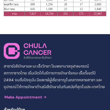
พฤศจิกายน
699
1,256
28
17
2,000
ธันวาคม
616
1,189
23
12
1,840
รวม
7,827
14,734
231
175
22,967
สาขารังสีรักษาและมะเร็งวิทยา โรงพยาบาลจุฬาลงกรณ์
สภากาชาดไทย เริ่มเปิดให้บริการการรักษาโรคมะเร็งตั้งแต่ปี
2494 จนถึงปัจจุบัน มีแพทย์ผู้เชี่ยวชาญในหลากหลายสาขา และ
อุปกรณ์ให้การรักษาด้านรังสีรักษาอันทันสมัยที่สุดในประเทศไทย
Make Appointment
สำหรับผู้ป่วย