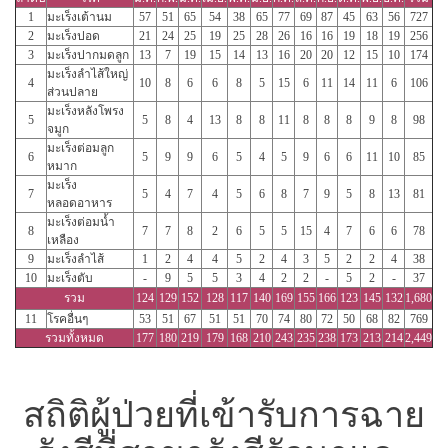
1
มะเร็งเต้านม
57
51
65
54
38
65
77
69
87
45
63
56
727
2
มะเร็งปอด
21
24
25
19
25
28
26
16
16
19
18
19
256
3
มะเร็งปากมดลูก
13
7
19
15
14
13
16
20
20
12
15
10
174
มะเร็งลำไส้ใหญ่
4
10
8
6
6
8
5
15
6
11
14
11
6
106
ส่วนปลาย
มะเร็งหลังโพรง
5
5
8
4
13
8
8
11
8
8
8
9
8
98
จมูก
มะเร็งต่อมลูก
6
5
9
9
6
5
4
5
9
6
6
11
10
85
หมาก
มะเร็ง
7
5
4
7
4
5
6
8
7
9
5
8
13
81
หลอดอาหาร
มะเร็งต่อมน้ำ
8
7
7
8
2
6
5
5
15
4
7
6
6
78
เหลือง
9
มะเร็งลำไส้
1
2
4
4
5
2
4
3
5
2
2
4
38
10
มะเร็งตับ
-
9
5
5
3
4
2
2
-
5
2
-
37
รวม
124
129
152
128
117
140
169
155
166
123
145
132
1,680
11
โรคอื่นๆ
53
51
67
51
51
70
74
80
72
50
68
82
769
รวมทั้งหมด
177
180
219
179
168
210
243
235
238
173
213
214
2,449
สถิติผู้ป่วยที่เข้ารับการฉาย