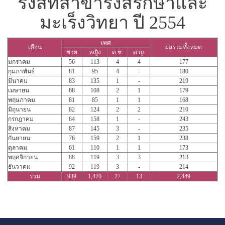
รังสีที่สาขารังสีรักษาและ
มะเร็งวิทยา ปี 2554
เพศ
เดือน
ผลรวมทั้งหมด
ชาย
หญิง
ด.ช.
ด.ญ.
มกราคม
56
113
4
4
177
กุมภาพันธ์
81
95
4
-
180
มีนาคม
83
135
1
-
219
เมษายน
68
108
2
1
179
พฤษภาคม
81
85
1
1
168
มิถุนายน
82
124
2
2
210
กรกฎาคม
84
158
1
-
243
สิงหาคม
87
145
3
-
235
กันยายน
76
159
2
1
238
ตุลาคม
61
110
1
1
173
พฤศจิกายน
88
119
3
3
213
ธันวาคม
92
119
3
-
214
รวม
939
1,470
27
13
2,449