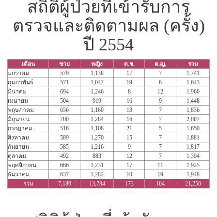
สถิติผู้ป่วยที่เข้ารับการ
ตรวจและติดตามผล (ครั้ง)
ปี 2554
เดือน
ชาย
หญิง
ด.ช.
ด.ญ.
รวม
มกราคม
579
1,138
17
7
1,741
กุมภาพันธ์
571
1,047
19
6
1,643
มีนาคม
694
1,246
8
12
1,960
เมษายน
504
919
16
9
1,448
พฤษภาคม
656
1,160
13
7
1,836
มิถุนายน
700
1,284
16
7
2,007
กรกฎาคม
516
1,108
21
5
1,650
สิงหาคม
589
1,270
15
7
1,881
กันยายน
585
1,216
9
7
1,817
ตุลาคม
492
883
12
7
1,394
พฤศจิกายน
666
1,231
17
11
1,925
ธันวาคม
637
1,282
10
19
1,948
รวม
7,189
13,784
173
104
21,250