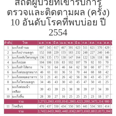
สถิติผู้ป่วยที่เข้ารับการ
ตรวจและติดตามผล (ครั้ง)
10 อันดับโรคที่พบบ่อย ปี
2554
ลำดับ
โรค
ม.ค.
ก.พ.
มี.ค.
เม.ย.
พ.ค.
มิ.ย.
ก.ค.
ส.ค.
ก.ย.
ต.ค.
พ.ย
1
มะเร็งเต้านม
607
545
617
467
591
623
511
621
570
429
62
2
มะเร็งปากมดลูก
152
168
229
155
183
232
248
227
240
146
22
3
มะเร็งหลังโพรงจมูก
136
135
173
130
147
164
122
126
118
98
14
4
มะเร็งปอด
104
106
116
83
102
107
79
92
93
70
94
5
มะเร็งลำไส้ตรง
74
51
64
46
64
62
58
60
87
77
77
6
มะเร็งต่อมลูกหมาก
46
61
61
36
51
70
44
68
68
42
64
7
มะเร็งหลอดอาหาร
51
21
41
26
42
56
36
43
45
37
63
8
มะเร็งโพรงมดลูก
34
46
43
30
43
45
47
50
41
25
45
มะเร็งต่อมน้ำ
9
39
43
39
25
38
38
39
37
34
39
51
เหลือง
10
มะเร็งลิ้น
28
30
27
16
25
25
25
23
18
17
22
รวม
1,271
1,206
1,410
1,014
1,286
1,422
1,209
1,347
1,314
980
1,4
11
โรคอื่นๆ
470
437
550
434
550
585
441
534
503
414
50
รวม
1,741
1,643
1,960
1,448
1,836
2,007
1,650
1,881
1,817
1,394
1,9