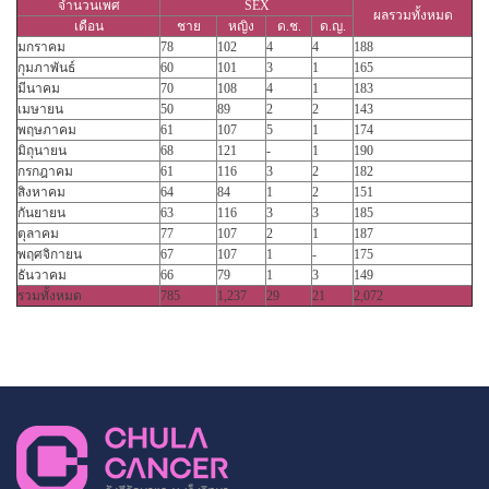
จำนวนเพศ
SEX
ผลรวมทั้งหมด
เดือน
ชาย
หญิง
ด.ช.
ด.ญ.
มกราคม
78
102
4
4
188
กุมภาพันธ์
60
101
3
1
165
มีนาคม
70
108
4
1
183
เมษายน
50
89
2
2
143
พฤษภาคม
61
107
5
1
174
มิถุนายน
68
121
-
1
190
กรกฎาคม
61
116
3
2
182
สิงหาคม
64
84
1
2
151
กันยายน
63
116
3
3
185
ตุลาคม
77
107
2
1
187
พฤศจิกายน
67
107
1
-
175
ธันวาคม
66
79
1
3
149
รวมทั้งหมด
785
1,237
29
21
2,072