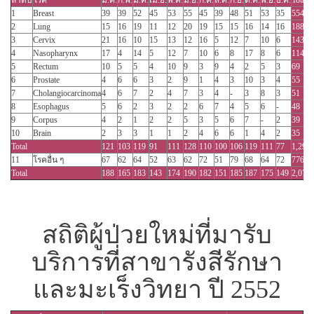
ลำดับ
โรค
ม.ค.
ก.พ.
มี.ค.
เม.ย.
พ.ค.
มิ.ย.
ก.ค.
ส.ค.
ก.ย.
ต.ค.
พ.ย.
ธ.ค.
Total
1
Breast
39
39
52
45
53
55
45
39
48
51
53
35
554
2
Lung
15
16
19
11
12
20
19
15
15
16
14
16
188
3
Cervix
21
16
10
15
13
12
16
5
12
7
10
6
143
4
Nasopharynx
17
4
14
5
12
7
10
6
8
17
8
6
114
5
Rectum
10
5
5
4
10
9
3
9
4
2
5
3
69
6
Prostate
4
6
6
3
2
9
1
4
3
10
3
4
55
7
Cholangiocarcinoma
4
6
7
2
4
7
3
4
-
3
8
3
51
8
Esophagus
5
6
2
3
2
2
6
7
4
5
6
-
48
9
Corpus
4
2
1
2
2
5
3
5
6
7
-
2
39
10
Brain
2
3
3
1
1
2
4
6
6
1
4
2
35
Total
121
103
119
91
111
128
110
100
106
119
111
77
1,296
11
โรคอื่น ๆ
67
62
64
52
63
62
72
51
79
68
64
72
776
Total
188
165
183
143
174
190
182
151
185
187
175
149
2,072
สถิติผู้ป่วยใหม่ที่มารับ
บริการที่สาขารังสีรักษา
และมะเร็งวิทยา ปี 2552