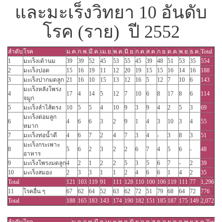
และมะเร็งวิทยา 10 อันดับ
โรค (ราย) ปี 2552
ลำดับ
โรค
ม.ค.
ก.พ.
มี.ค.
เม.ย.
พ.ค.
มิ.ย.
ก.ค.
ส.ค.
ก.ย.
ต.ค.
พ.ย.
ธ.ค.
Total
1
มะเร็งเต้านม
39
39
52
45
53
55
45
39
48
51
53
35
554
2
มะเร็งปอด
15
16
19
11
12
20
19
15
15
16
14
16
188
3
มะเร็งปากมดลูก
21
16
10
15
13
12
16
5
12
7
10
6
143
มะเร็งหลังโพรง
4
17
4
14
5
12
7
10
6
8
17
8
6
114
จมูก
5
มะเร็งลำไส้ตรง
10
5
5
4
10
9
3
9
4
2
5
3
69
มะเร็งต่อมลูก
6
4
6
6
3
2
9
1
4
3
10
3
4
55
หมาก
7
มะเร็งท่อน้ำดี
4
6
7
2
4
7
3
4
-
3
8
3
51
มะเร็งกระเพาะ
8
5
6
2
3
2
2
6
7
4
5
6
-
48
อาหาร
9
มะเร็งโพรงมดลูก
4
2
1
2
2
5
3
5
6
7
-
2
39
10
มะเร็งสมอง
2
3
3
1
1
2
4
6
6
1
4
2
35
Total
121
103
119
91
111
128
110
100
106
119
111
77
1,296
11
โรคอื่น ๆ
67
62
64
52
63
62
72
51
79
68
64
72
776
Total
188
165
183
143
174
190
182
151
185
187
175
149
2,072