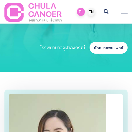
TH
EN
โรงพยาบาลจุฬาลงกรณ์
นัดหมายพบแพทย์