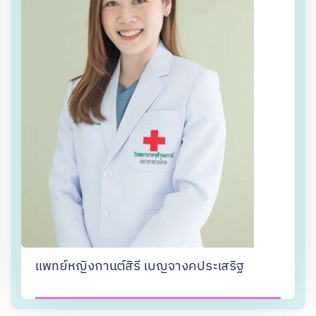
แพทย์หญิงกานต์สิรี เบญจางคประเสริฐ