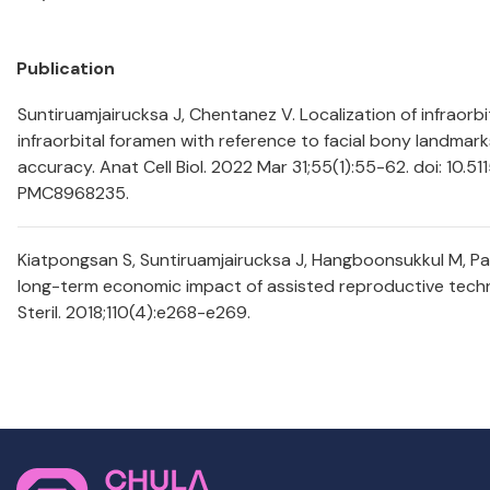
Publication
Suntiruamjairucksa J, Chentanez V. Localization of infraor
infraorbital foramen with reference to facial bony landmark
accuracy. Anat Cell Biol. 2022 Mar 31;55(1):55-62. doi: 10.5
PMC8968235.
Kiatpongsan S, Suntiruamjairucksa J, Hangboonsukkul M, P
long-term economic impact of assisted reproductive techno
Steril. 2018;110(4):e268-e269.