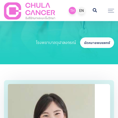
TH
EN
โรงพยาบาลจุฬาลงกรณ์
นัดหมายพบแพทย์