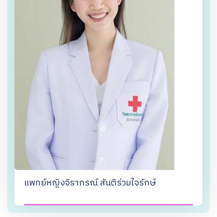
แพทย์หญิงจิราภรณ์ สันติร่วมใจรักษ์