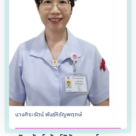
นางศิระรัตน์ พันธ์หิรัญพฤกษ์