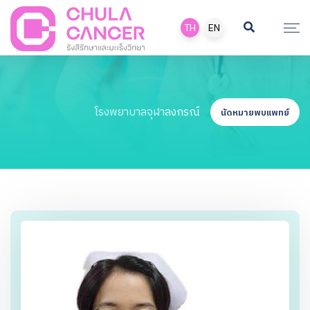
TH
EN
โรงพยาบาลจุฬาลงกรณ์
นัดหมายพบแพทย์