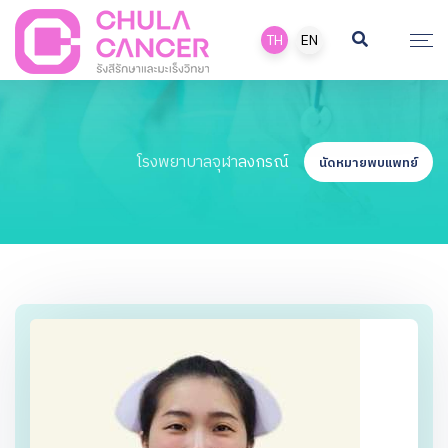
TH
EN
โรงพยาบาลจุฬาลงกรณ์
นัดหมายพบแพทย์