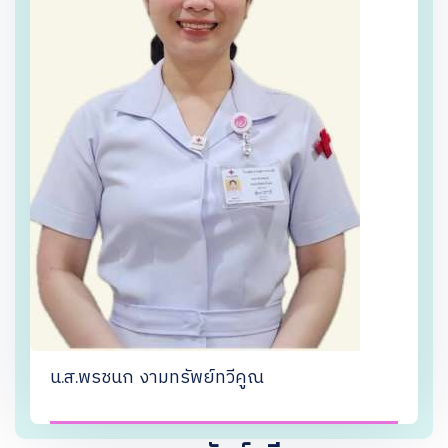
น.ส.พรชนก งามทรัพย์ทวีคูณ