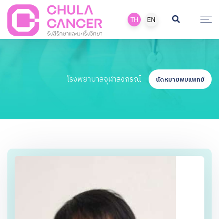
TH
EN
โรงพยาบาลจุฬาลงกรณ์
นัดหมายพบแพทย์