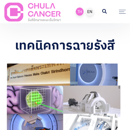
TH
EN
เทคนิคการฉายรังสี