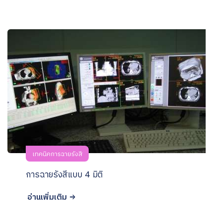
เทคนิคการฉายรังสี
การฉายรังสีแบบ 4 มิติ
อ่านเพิ่มเติม